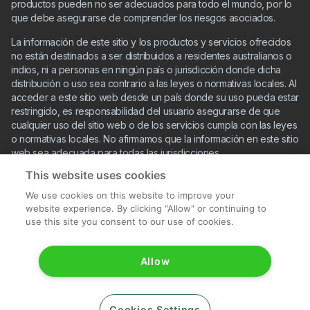
productos pueden no ser adecuados para todo el mundo, por lo
que debe asegurarse de comprender los riesgos asociados.
La información de este sitio y los productos y servicios ofrecidos
no están destinados a ser distribuidos a residentes australianos o
indios, ni a personas en ningún país o jurisdicción donde dicha
distribución o uso sea contrario a las leyes o normativas locales. Al
acceder a este sitio web desde un país donde su uso pueda estar
restringido, es responsabilidad del usuario asegurarse de que
cualquier uso del sitio web o de los servicios cumpla con las leyes
o normativas locales. No afirmamos que la información en este sitio
web sea adecuada para todas las jurisdicciones.
This website uses cookies
IronFX no ofrece sus servicios a residentes de ciertas
jurisdicciones como EE. UU., Cuba, Sudán, Siria y Corea del Norte.
We use cookies on this website to improve your
website experience. By clicking "Allow" or continuing to
use this site you consent to our use of cookies.
Allow
Cookies Settings