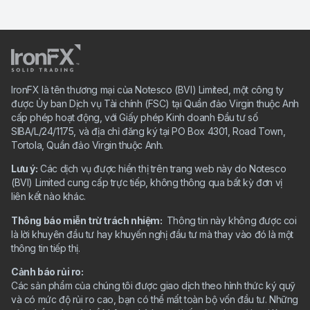
IronFX là tên thương mại của Notesco (BVI) Limited, một công ty
được Ủy ban Dịch vụ Tài chính (FSC) tại Quần đảo Virgin thuộc Anh
cấp phép hoạt động, với Giấy phép Kinh doanh Đầu tư số
SIBA/L/24/1175, và địa chỉ đăng ký tại PO Box 4301, Road Town,
Tortola, Quần đảo Virgin thuộc Anh.
Lưu ý:
Các dịch vụ được hiển thị trên trang web này do Notesco
(BVI) Limited cung cấp trực tiếp, không thông qua bất kỳ đơn vị
liên kết nào khác.
Thông báo miễn trừ trách nhiệm:
Thông tin này không được coi
là lời khuyên đầu tư hay khuyến nghị đầu tư mà thay vào đó là một
thông tin tiếp thị.
Cảnh báo rủi ro:
Các sản phẩm của chúng tôi được giao dịch theo hình thức ký quỹ
và có mức độ rủi ro cao, bạn có thể mất toàn bộ vốn đầu tư. Những