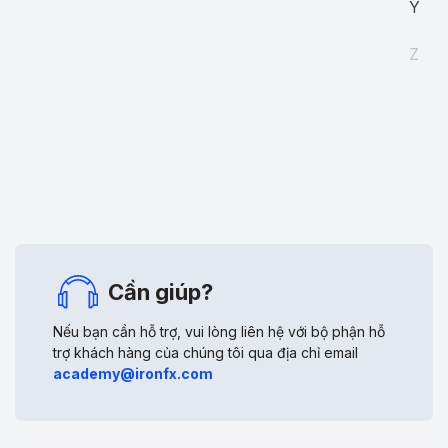
một hướng. Thường được sử dụng trong một thời gian
Nó cũng hiện đang được các sàn giao dịch ở Ireland,
Y
dừng lại của xu hướng đi lên.
Vienna và Thượng Hải sử dụng.
Z
Cần giúp?
Nếu bạn cần hỗ trợ, vui lòng liên hệ với bộ phận hỗ
trợ khách hàng của chúng tôi qua địa chỉ email
academy@ironfx.com