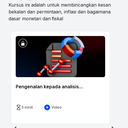
Kursus ini adalah untuk membincangkan kesan
bekalan dan permintaan, inflasi dan bagaimana
dasar monetari dan fiskal
F
p
Pengenalan kepada analisis
fundamental
5 minit
Video