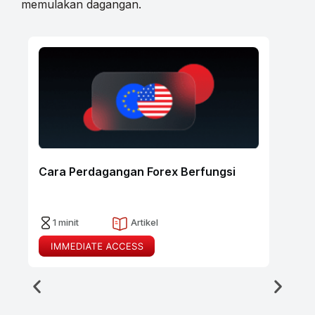
memulakan dagangan.
P
Cara Perdagangan Forex Berfungsi
1 minit
Artikel